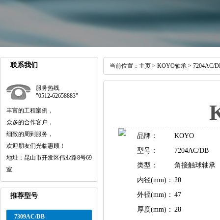
联系我们
当前位置：
主页
>
KOYO轴承
> 7204AC/D
服务热线
"0512-62658883"
丰富的工程案例，
众多的合作客户，
细致的周到服务，
品牌：
KOYO
欢迎朋友们光临惠顾！
型号：
7204AC/DB
地址：昆山市开发区伟业路8号69
类型：
角接触球轴承
室
内径(mm)：
20
外径(mm)：
47
推荐型号
厚度(mm)：
28
7309AC/DB