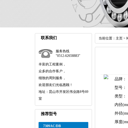
联系我们
当前位置：
主页
>
服务热线
"0512-62658883"
丰富的工程案例，
众多的合作客户，
细致的周到服务，
品牌：
欢迎朋友们光临惠顾！
型号：
地址：昆山市开发区伟业路8号69
类型：
室
内径(m
外径(m
推荐型号
厚度(m
7309AC/DB