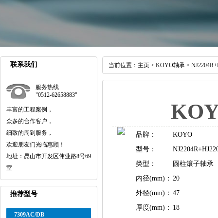
联系我们
当前位置：
主页
>
KOYO轴承
> NJ2204R+
服务热线
"0512-62658883"
KOY
丰富的工程案例，
众多的合作客户，
细致的周到服务，
品牌：
KOYO
欢迎朋友们光临惠顾！
型号：
NJ2204R+HJ22
地址：昆山市开发区伟业路8号69
类型：
圆柱滚子轴承
室
内径(mm)：
20
外径(mm)：
47
推荐型号
厚度(mm)：
18
7309AC/DB